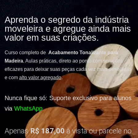
Aprenda o segredo da indústria
moveleira e agregue ainda mais
valor em suas criações.
Curso completo de
Acabamento Tonalizante para
Madeira
. Aulas práticas, direto ao ponto com soluções
eficazes para deixar suas peças cada vez mais desejadas
e com
alto valor agregado
.
Nunca fique só: Suporte exclusivo para alunos
via
WhatsApp
Apenas
R$ 187,00
à vista ou parcele no