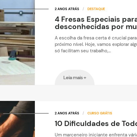
2 ANOS ATRÁS
/
DESTAQUE
4 Fresas Especiais par
desconhecidas por mui
A escolha da fresa certa é crucial par
próximo nível. Hoje, vamos explorar al
só facilitam seu trabalho,…
Leia mais +
2 ANOS ATRÁS
/
CURSO GRÁTIS
10 Dificuldades de Tod
Um marceneiro iniciante enfrenta vária