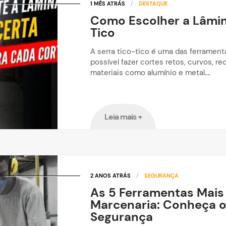
1 MÊS ATRÁS
/
DESTAQUE
Como Escolher a Lâmin
Tico
A serra tico-tico é uma das ferrament
possível fazer cortes retos, curvos, r
materiais como alumínio e metal….
Leia mais +
2 ANOS ATRÁS
/
SEGURANÇA
As 5 Ferramentas Mais
Marcenaria: Conheça o
Segurança