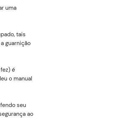
lar uma
pado, tais
 a guarnição
fez) é
leu o manual
efendo seu
 segurança ao