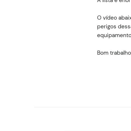
A lista é en
O vídeo abaix
perigos dess
equipamento v
Bom trabalho