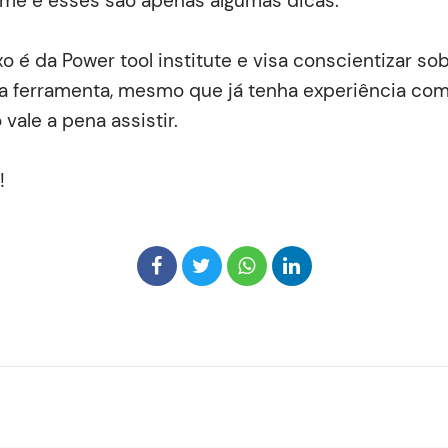
orme e esses são apenas algumas dicas.
o é da Power tool institute e visa conscientizar so
a ferramenta, mesmo que já tenha experiência com
ale a pena assistir.
!