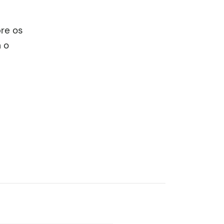
bre os
 o