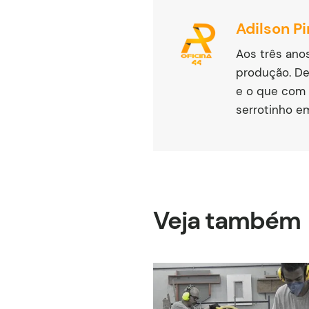
Adilson Pi
Aos três ano
produção. De
e o que com 
serrotinho e
Veja também