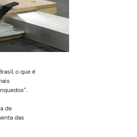
rasil, o que é
nais
inquedos”.
ça de
menta das