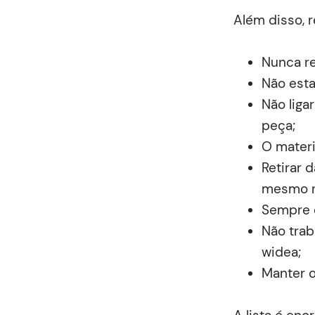
Além disso, 
Nunca re
Não esta
Não liga
peça;
O materi
Retirar 
mesmo nã
Sempre 
Não trab
widea;
Manter o