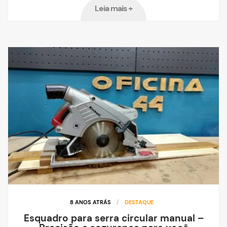
Leia mais +
8 ANOS ATRÁS
/
DESTAQUE
Esquadro para serra circular manual –